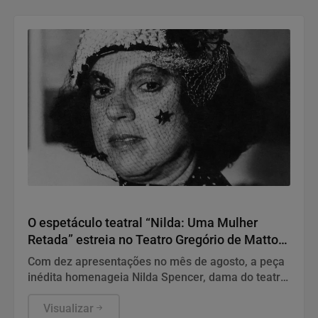
Teatro
O espetáculo teatral “Nilda: Uma Mulher
Retada” estreia no Teatro Gregório de Mattos,
em Salvador
Com dez apresentações no mês de agosto, a peça
inédita homenageia Nilda Spencer, dama do teatro
baiano
Visualizar