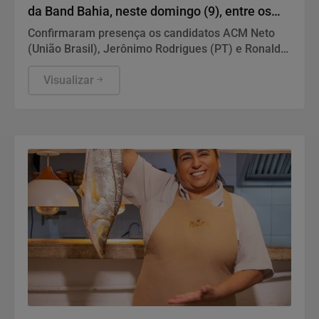
da Band Bahia, neste domingo (9), entre os
candidatos ao Governo do Estado
Confirmaram presença os candidatos ACM Neto
(União Brasil), Jerônimo Rodrigues (PT) e Ronaldo
Mansur (PSOL). Foram convidados os candidatos
ou coligações cujos partidos possuem, no mínimo,
Visualizar
cinco parlamentares no Congresso Nacional