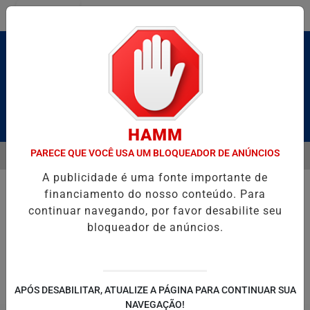
Entrar
Pesquisar Notícia
HAMM
PARECE QUE VOCÊ USA UM BLOQUEADOR DE ANÚNCIOS
MENU
É BRUTO” HOMENAGEIA UZIEL BUENO NO TERRAÇO MINEIRO
D' GU
A publicidade é uma fonte importante de
EM ALTA
financiamento do nosso conteúdo. Para
continuar navegando, por favor desabilite seu
bloqueador de anúncios.
POLITICA
ENTRETENIMENTO
SALVADOR AQUI!
SÃ
APÓS DESABILITAR, ATUALIZE A PÁGINA PARA CONTINUAR SUA
NAVEGAÇÃO!