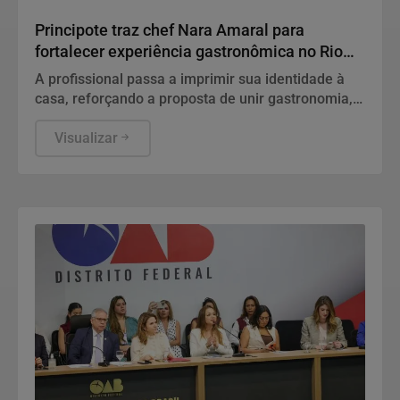
Gastronomia
Principote traz chef Nara Amaral para
fortalecer experiência gastronômica no Rio
Vermelho
A profissional passa a imprimir sua identidade à
casa, reforçando a proposta de unir gastronomia,
hospitalidade e experiências à beira-mar.
Visualizar