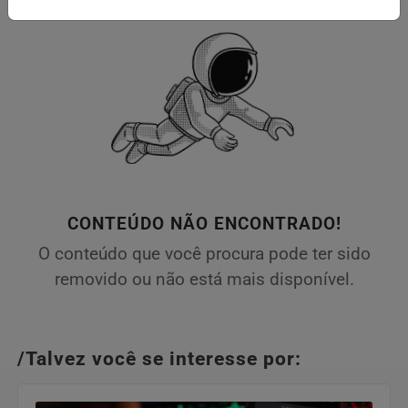
CONTEÚDO NÃO ENCONTRADO!
O conteúdo que você procura pode ter sido
removido ou não está mais disponível.
/Talvez você se interesse por: