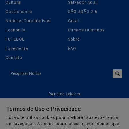
Cultura
Salvador Aqui!
Gastronomia
SÃO JOÃO 2.6
Notícias Corporativas
Geral
Economia
Direitos Humanos
FUTEBOL
Sobre
Expediente
FAQ
Contato
Pesquisar Notícia
Painel do Leitor
Termos de Uso e Privacidade
Esse site utiliza cookies para melhorar sua experiência
Jbn Bahia - Todos os direitos reservados.
de navegação. Ao continuar o acesso, entendemos que
Termos de Uso e Privacidade