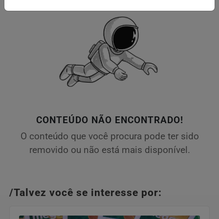
CONTEÚDO NÃO ENCONTRADO!
O conteúdo que você procura pode ter sido
removido ou não está mais disponível.
/Talvez você se interesse por: