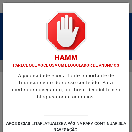
Entrar
Pesquisar Notícia
HAMM
PARECE QUE VOCÊ USA UM BLOQUEADOR DE ANÚNCIOS
MENU
É BRUTO” HOMENAGEIA UZIEL BUENO NO TERRAÇO MINEIRO
D' G
A publicidade é uma fonte importante de
EM ALTA
financiamento do nosso conteúdo. Para
continuar navegando, por favor desabilite seu
bloqueador de anúncios.
POLITICA
ENTRETENIMENTO
SALVADOR AQUI!
SÃ
APÓS DESABILITAR, ATUALIZE A PÁGINA PARA CONTINUAR SUA
NAVEGAÇÃO!