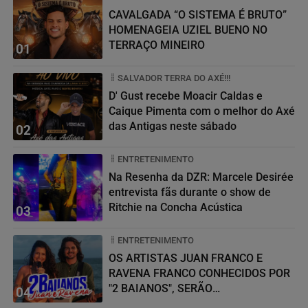
CAVALGADA “O SISTEMA É BRUTO”
HOMENAGEIA UZIEL BUENO NO
TERRAÇO MINEIRO
01
SALVADOR TERRA DO AXÉ!!!
D' Gust recebe Moacir Caldas e
Caique Pimenta com o melhor do Axé
das Antigas neste sábado
02
ENTRETENIMENTO
Na Resenha da DZR: Marcele Desirée
entrevista fãs durante o show de
Ritchie na Concha Acústica
03
ENTRETENIMENTO
OS ARTISTAS JUAN FRANCO E
RAVENA FRANCO CONHECIDOS POR
"2 BAIANOS", SERÃO
04
HOMENAGEADOS NO...