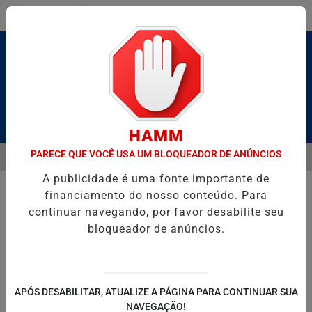
Entrar
Pesquisar Notícia
HAMM
PARECE QUE VOCÊ USA UM BLOQUEADOR DE ANÚNCIOS
MENU
BRUTO” HOMENAGEIA UZIEL BUENO NO TERRAÇO MINEIRO
D' GUS
A publicidade é uma fonte importante de
EM ALTA
financiamento do nosso conteúdo. Para
continuar navegando, por favor desabilite seu
bloqueador de anúncios.
POLITICA
ENTRETENIMENTO
SALVADOR AQUI!
SÃ
APÓS DESABILITAR, ATUALIZE A PÁGINA PARA CONTINUAR SUA
NAVEGAÇÃO!