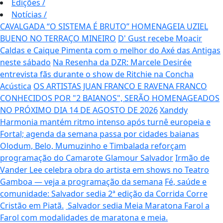
Edições
/
Notícias
/
CAVALGADA “O SISTEMA É BRUTO” HOMENAGEIA UZIEL
BUENO NO TERRAÇO MINEIRO
D' Gust recebe Moacir
Caldas e Caique Pimenta com o melhor do Axé das Antigas
neste sábado
Na Resenha da DZR: Marcele Desirée
entrevista fãs durante o show de Ritchie na Concha
Acústica
OS ARTISTAS JUAN FRANCO E RAVENA FRANCO
CONHECIDOS POR "2 BAIANOS", SERÃO HOMENAGEADOS
NO PRÓXIMO DIA 14 DE AGOSTO DE 2026
Xanddy
Harmonia mantém ritmo intenso após turnê europeia e
Fortal; agenda da semana passa por cidades baianas
Olodum, Belo, Mumuzinho e Timbalada reforçam
programação do Camarote Glamour Salvador
Irmão de
Vander Lee celebra obra do artista em shows no Teatro
Gamboa — veja a programação da semana
Fé, saúde e
comunidade: Salvador sedia 2ª edição da Corrida Corre
Cristão em Piatã.
Salvador sedia Meia Maratona Farol a
Farol com modalidades de maratona e meia.