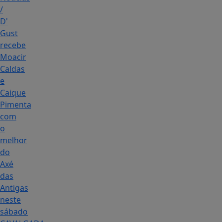
/
D'
Gust
recebe
Moacir
Caldas
e
Caique
Pimenta
com
o
melhor
do
Axé
das
Antigas
neste
sábado