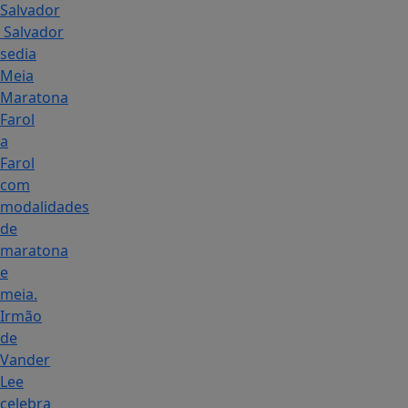
Salvador
Salvador
sedia
Meia
Maratona
Farol
a
Farol
com
modalidades
de
maratona
e
meia.
Irmão
de
Vander
Lee
celebra