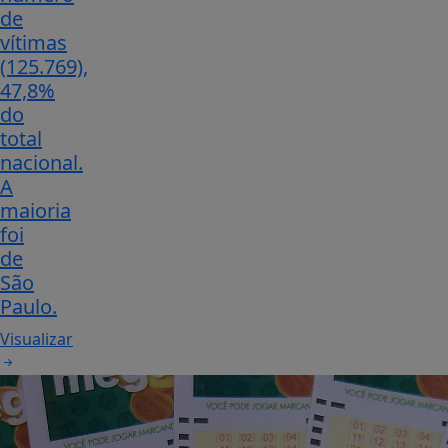
de
vítimas
(125.769),
47,8%
do
total
nacional.
A
maioria
foi
de
São
Paulo.
Visualizar