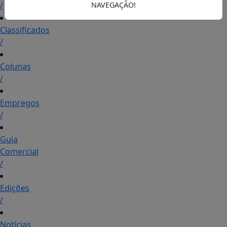
/
NAVEGAÇÃO!
Classificados
/
Colunas
/
Empregos
/
Guia
Comercial
/
Edições
/
Notícias