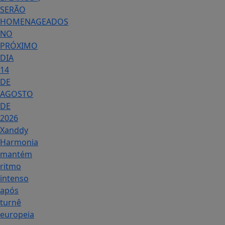
SERÃO
HOMENAGEADOS
NO
PRÓXIMO
DIA
14
DE
AGOSTO
DE
2026
Xanddy
Harmonia
mantém
ritmo
intenso
após
turnê
europeia