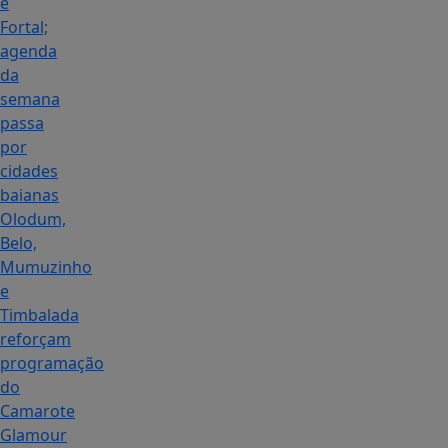
e
Fortal;
agenda
da
semana
passa
por
cidades
baianas
Olodum,
Belo,
Mumuzinho
e
Timbalada
reforçam
programação
do
Camarote
Glamour