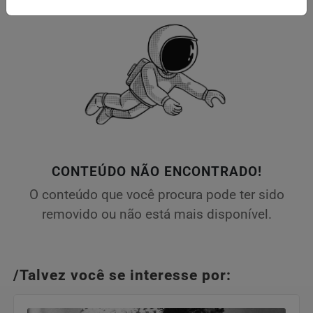
CONTEÚDO NÃO ENCONTRADO!
O conteúdo que você procura pode ter sido
removido ou não está mais disponível.
/Talvez você se interesse por: