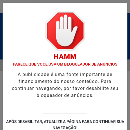
Entrar
Pesquisar Notícia
HAMM
PARECE QUE VOCÊ USA UM BLOQUEADOR DE ANÚNCIOS
MENU
É BRUTO” HOMENAGEIA UZIEL BUENO NO TERRAÇO MINEIRO
D' GU
A publicidade é uma fonte importante de
EM ALTA
financiamento do nosso conteúdo. Para
continuar navegando, por favor desabilite seu
bloqueador de anúncios.
POLITICA
ENTRETENIMENTO
SALVADOR AQUI!
SÃ
APÓS DESABILITAR, ATUALIZE A PÁGINA PARA CONTINUAR SUA
NAVEGAÇÃO!