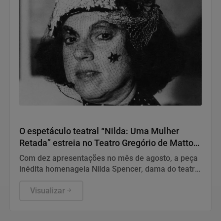
Teatro
O espetáculo teatral “Nilda: Uma Mulher
Retada” estreia no Teatro Gregório de Mattos,
em Salvador
Com dez apresentações no mês de agosto, a peça
inédita homenageia Nilda Spencer, dama do teatro
baiano
Visualizar