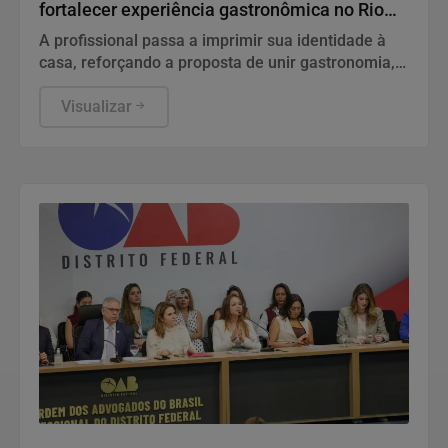
fortalecer experiência gastronômica no Rio
Vermelho
A profissional passa a imprimir sua identidade à
casa, reforçando a proposta de unir gastronomia,
hospitalidade e experiências à beira-mar.
Visualizar
Direitos Humanos