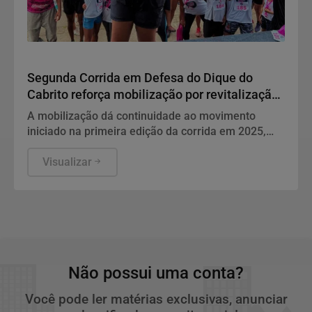
Salvador Terra do Axé!!
Segunda Corrida em Defesa do Dique do
Cabrito reforça mobilização por revitalização
do espaço
A mobilização dá continuidade ao movimento
iniciado na primeira edição da corrida em 2025,
que reuniu moradores e lideranças comunitárias
em um ato simbólico de valorização do Dique do
Visualizar
Cabrito
Não possui uma conta?
Você pode ler matérias exclusivas, anunciar