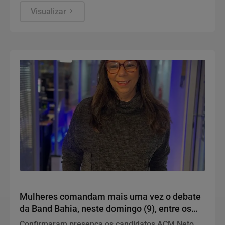
obras de arte e peças com significado pessoal
Visualizar
Política
Mulheres comandam mais uma vez o debate
da Band Bahia, neste domingo (9), entre os
candidatos ao Governo do Estado
Confirmaram presença os candidatos ACM Neto