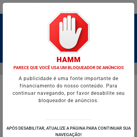
Entrar
Pesquisar Notícia
HAMM
PARECE QUE VOCÊ USA UM BLOQUEADOR DE ANÚNCIOS
MENU
CALDAS E CAIQUE PIMENTA COM O MELHOR DO AXÉ DAS ANTIGAS N
A publicidade é uma fonte importante de
EM ALTA
financiamento do nosso conteúdo. Para
continuar navegando, por favor desabilite seu
bloqueador de anúncios.
POLITICA
ENTRETENIMENTO
SALVADOR AQUI!
SÃ
APÓS DESABILITAR, ATUALIZE A PÁGINA PARA CONTINUAR SUA
NAVEGAÇÃO!