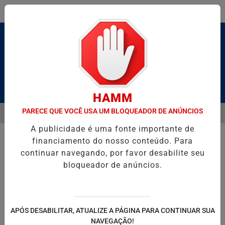
Entrar
Pesquisar Notícia
HAMM
PARECE QUE VOCÊ USA UM BLOQUEADOR DE ANÚNCIOS
MENU
HOMENAGEIA UZIEL BUENO NO TERRAÇO MINEIRO
D' GUST RECEBE
A publicidade é uma fonte importante de
EM ALTA
financiamento do nosso conteúdo. Para
continuar navegando, por favor desabilite seu
bloqueador de anúncios.
POLITICA
ENTRETENIMENTO
SALVADOR AQUI!
SÃ
APÓS DESABILITAR, ATUALIZE A PÁGINA PARA CONTINUAR SUA
NAVEGAÇÃO!