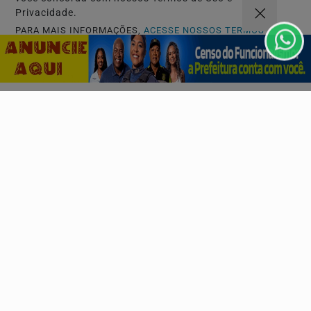
Privacidade.
Descubra Mais
PARA MAIS INFORMAÇÕES,
ACESSE NOSSOS TERMOS
CLICANDO AQUI
PROSSEGUIR
Não possui uma conta?
Você pode ler matérias exclusivas, anunciar
classificados e muito mais!
CRIAR MINHA CONTA