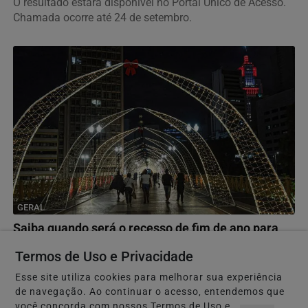
O resultado estará disponível no Portal Único de Acesso.
Chamada ocorre até 24 de setembro.
GERAL
Saiba quando será o recesso de fim de ano para
servidores públicos
Termos de Uso e Privacidade
Períodos vão de 21 a 25/12 e de 28/12 a 1º de janeiro de
Esse site utiliza cookies para melhorar sua experiência
2027, respectivamente, de acordo com portaria...
de navegação. Ao continuar o acesso, entendemos que
você concorda com nossos Termos de Uso e