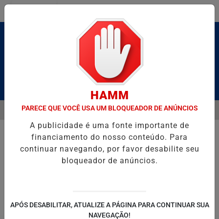
Entrar
Pesquisar Notícia
HAMM
PARECE QUE VOCÊ USA UM BLOQUEADOR DE ANÚNCIOS
MENU
É BRUTO” HOMENAGEIA UZIEL BUENO NO TERRAÇO MINEIRO
D' GU
A publicidade é uma fonte importante de
EM ALTA
financiamento do nosso conteúdo. Para
continuar navegando, por favor desabilite seu
bloqueador de anúncios.
POLITICA
ENTRETENIMENTO
SALVADOR AQUI!
SÃ
APÓS DESABILITAR, ATUALIZE A PÁGINA PARA CONTINUAR SUA
NAVEGAÇÃO!