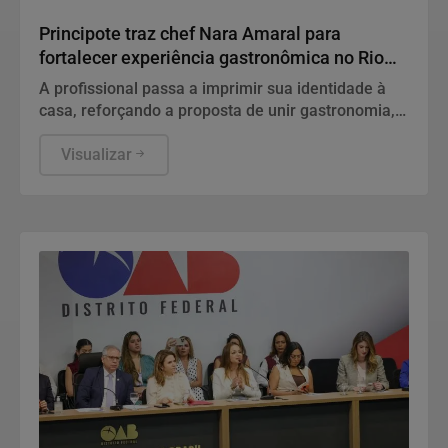
Gastronomia
Principote traz chef Nara Amaral para
fortalecer experiência gastronômica no Rio
Vermelho
A profissional passa a imprimir sua identidade à
casa, reforçando a proposta de unir gastronomia,
hospitalidade e experiências à beira-mar.
Visualizar