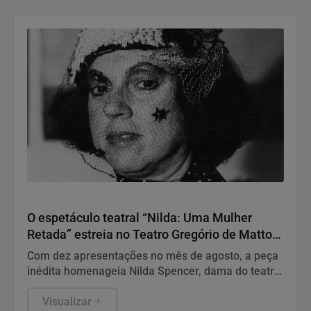
Teatro
O espetáculo teatral “Nilda: Uma Mulher
Retada” estreia no Teatro Gregório de Mattos,
em Salvador
Com dez apresentações no mês de agosto, a peça
inédita homenageia Nilda Spencer, dama do teatro
baiano
Visualizar