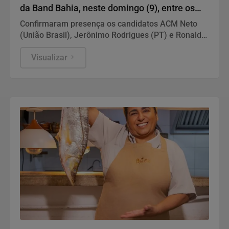
da Band Bahia, neste domingo (9), entre os
candidatos ao Governo do Estado
Confirmaram presença os candidatos ACM Neto
(União Brasil), Jerônimo Rodrigues (PT) e Ronaldo
Mansur (PSOL). Foram convidados os candidatos
ou coligações cujos partidos possuem, no mínimo,
Visualizar
cinco parlamentares no Congresso Nacional