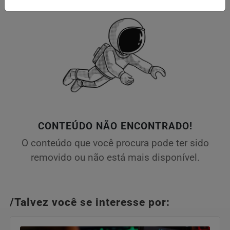
CONTEÚDO NÃO ENCONTRADO!
O conteúdo que você procura pode ter sido
removido ou não está mais disponível.
/Talvez você se interesse por: