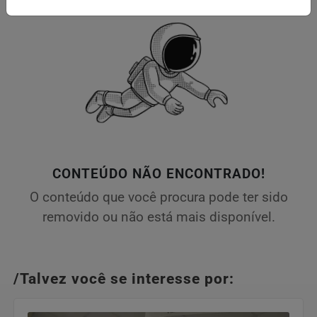
CONTEÚDO NÃO ENCONTRADO!
O conteúdo que você procura pode ter sido
removido ou não está mais disponível.
/Talvez você se interesse por: