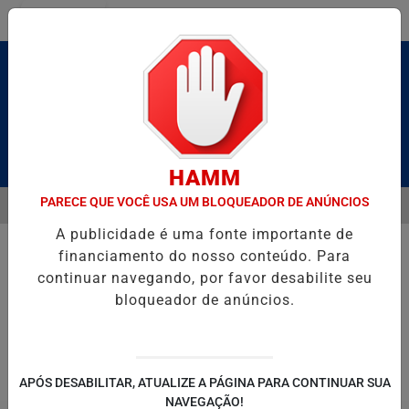
Entrar
Pesquisar Notícia
HAMM
PARECE QUE VOCÊ USA UM BLOQUEADOR DE ANÚNCIOS
MENU
 CALDAS E CAIQUE PIMENTA COM O MELHOR DO AXÉ DAS ANTIGAS N
A publicidade é uma fonte importante de
EM ALTA
financiamento do nosso conteúdo. Para
continuar navegando, por favor desabilite seu
bloqueador de anúncios.
POLITICA
ENTRETENIMENTO
SALVADOR AQUI!
SÃ
APÓS DESABILITAR, ATUALIZE A PÁGINA PARA CONTINUAR SUA
NAVEGAÇÃO!