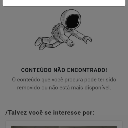
CONTEÚDO NÃO ENCONTRADO!
O conteúdo que você procura pode ter sido
removido ou não está mais disponível.
/Talvez você se interesse por: