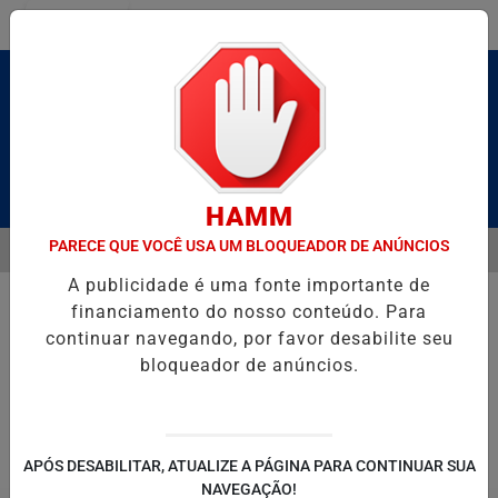
Entrar
Pesquisar Notícia
HAMM
PARECE QUE VOCÊ USA UM BLOQUEADOR DE ANÚNCIOS
MENU
 CALDAS E CAIQUE PIMENTA COM O MELHOR DO AXÉ DAS ANTIGAS N
A publicidade é uma fonte importante de
EM ALTA
financiamento do nosso conteúdo. Para
continuar navegando, por favor desabilite seu
bloqueador de anúncios.
POLITICA
ENTRETENIMENTO
SALVADOR AQUI!
SÃ
APÓS DESABILITAR, ATUALIZE A PÁGINA PARA CONTINUAR SUA
NAVEGAÇÃO!