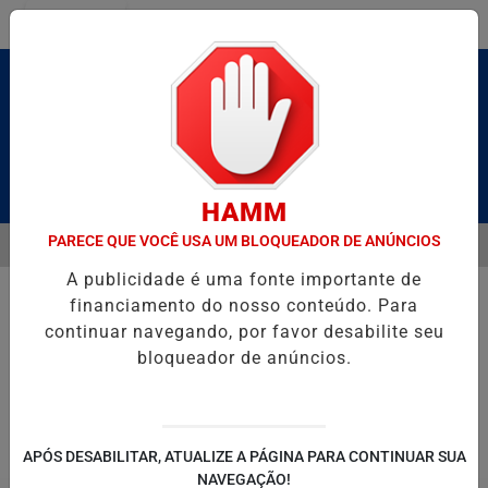
Entrar
Pesquisar Notícia
HAMM
PARECE QUE VOCÊ USA UM BLOQUEADOR DE ANÚNCIOS
MENU
 CALDAS E CAIQUE PIMENTA COM O MELHOR DO AXÉ DAS ANTIGAS N
A publicidade é uma fonte importante de
EM ALTA
financiamento do nosso conteúdo. Para
continuar navegando, por favor desabilite seu
bloqueador de anúncios.
POLITICA
ENTRETENIMENTO
SALVADOR AQUI!
SÃ
APÓS DESABILITAR, ATUALIZE A PÁGINA PARA CONTINUAR SUA
NAVEGAÇÃO!