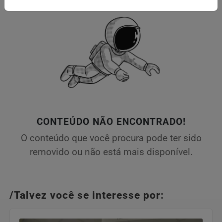
CONTEÚDO NÃO ENCONTRADO!
O conteúdo que você procura pode ter sido
removido ou não está mais disponível.
/Talvez você se interesse por: